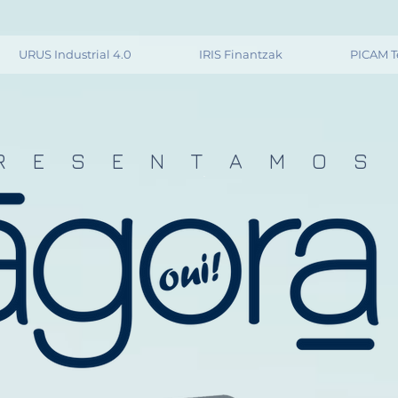
URUS Industrial 4.0
IRIS Finantzak
PICAM T
R E S E N T A M O S