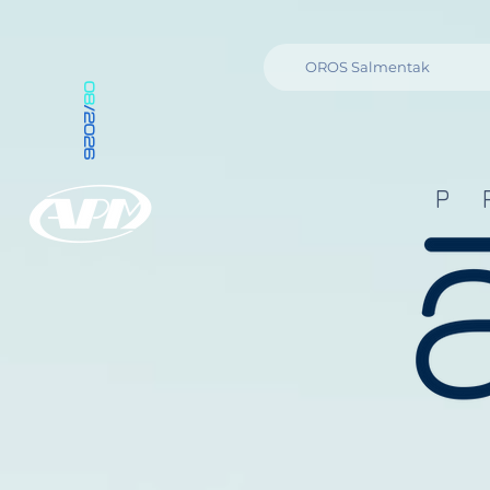
OROS Salmentak
08
/2026
P 